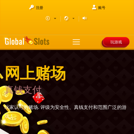
注册
账号
玩游戏
网上赌场
真钱支付
玩家认可的赌场. 评级为安全性、真钱支付和范围广泛的游
戏！