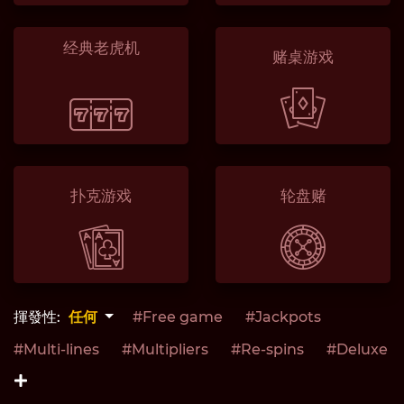
经典老虎机
赌桌游戏
扑克游戏
轮盘赌
揮發性:
任何
#Free game
#Jackpots
任何
#Multi-lines
#Multipliers
#Re-spins
#Deluxe
高的