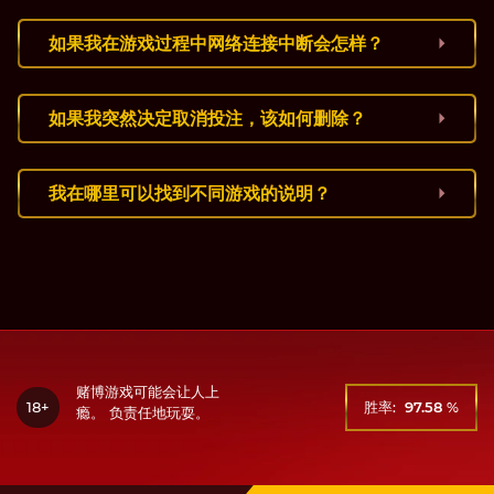
如果我在游戏过程中网络连接中断会怎样？
如果我突然决定取消投注，该如何删除？
我在哪里可以找到不同游戏的说明？
赌博游戏可能会让人上
18+
胜率:
97.58
%
瘾。 负责任地玩耍。