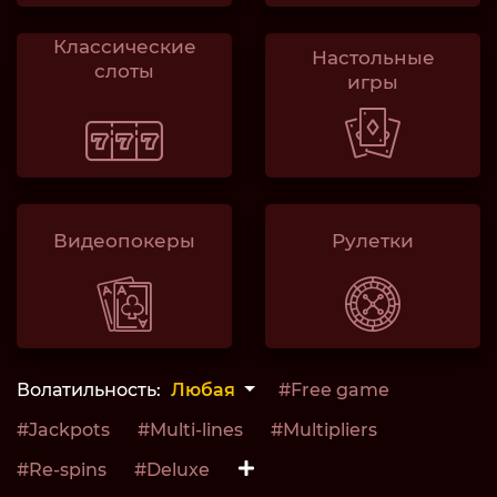
Классиче­ские
Настоль­ные
слоты
игры
Видео­покеры
Рулетки
Волатильность:
Любая
#Free game
Любая
#Jackpots
#Multi-lines
#Multipliers
#Re-spins
#Deluxe
Высокая