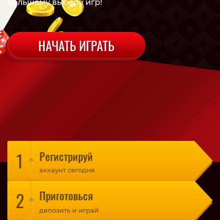
большому выбору игр!
НАЧАТЬ ИГРАТЬ
1
Регистрируй
аккаунт сегодня
2
Приготовься
депозить и играй