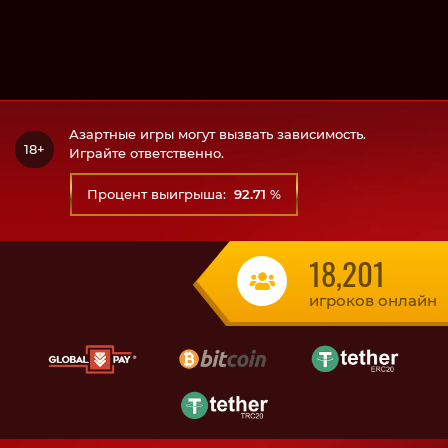
Азартные игры могут вызвать зависимость.
18+
Играйте ответственно.
Процент выигрыша:
92.71
%
18,201
игроков онлайн