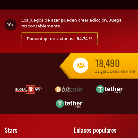
Los juegos de azar pueden crear adicción. Juega
18+
responsablemente.
Porcentaje de victorias:
94.74
%
18,490
Jugadores online
Stars
Enlaces populares