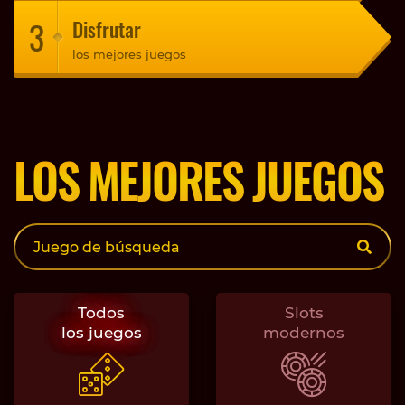
3
Disfrutar
los mejores juegos
LOS MEJORES JUEGOS
Todos
Slots
los juegos
modernos