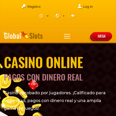
Registro
Log in
JUEGA
CASINO ONLINE
PAGOS CON DINERO REAL
Casino aprobado por jugadores. ¡Calificado para
seguridad, pagos con dinero real y una amplia
gama de juegos!