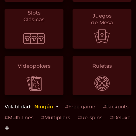
Slots
Juegos
Clásicas
de Mesa
Videopokers
Ruletas
Volatilidad:
Ningún
#Free game
#Jackpots
Ningún
#Multi-lines
#Multipliers
#Re-spins
#Deluxe
Alto