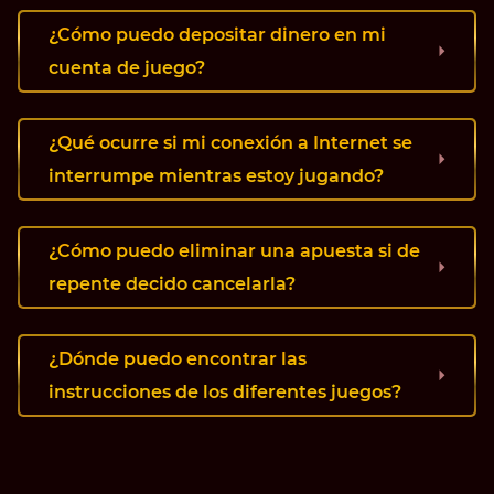
¿Cómo puedo depositar dinero en mi
cuenta de juego?
¿Qué ocurre si mi conexión a Internet se
interrumpe mientras estoy jugando?
¿Cómo puedo eliminar una apuesta si de
repente decido cancelarla?
¿Dónde puedo encontrar las
instrucciones de los diferentes juegos?