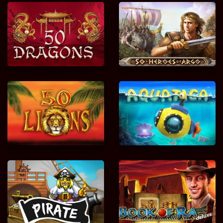
Medio
50 Dragons
50 Heroes of Argo
Bajo
50 Lions
Aquatica
Pirate
Book of RA Deluxe