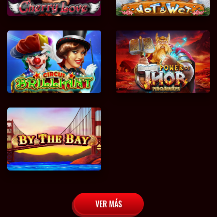
Power of Thor
Circus Brilliant
Megaways
By The Bay
VER MÁS